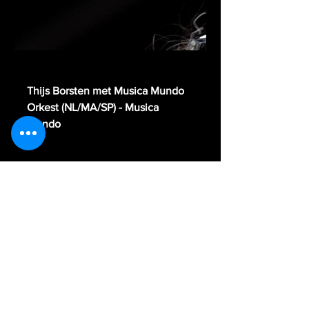
musica-mundo.com
Thijs Borsten met Musica Mundo
Orkest (NL/MA/SP) - Musica
Mundo
hijs BorstenOok deze editie bepaalt de
Amersfoortse componist en musicus
Thijs Borsten opnieuw de toon en
sfeer van dit bijzondere programma.
Show More
Share this event