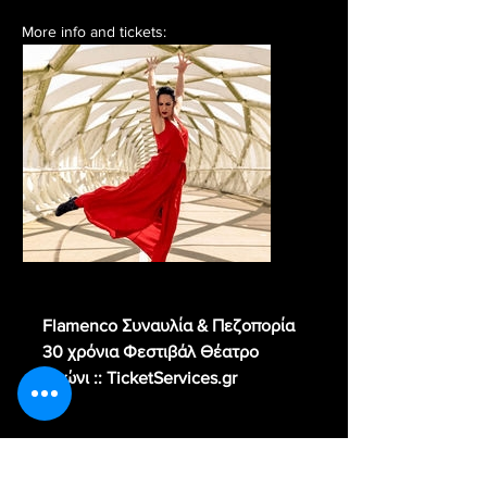
More info and tickets:
www.ticketservices.gr
Flamenco Συναυλία & Πεζοπορία
30 χρόνια Φεστιβάλ Θέατρο
Αλώνι :: TicketServices.gr
Το Θέατρο Αλώνι ολοκληρώνει το
φετινό επετειακό του Φεστιβάλ,
γιορτάζοντας 30 χρόνια πολιτισμού
στη φύση, με μια ιδιαίτερη βραδιά: μια
πεζοπορία στο παραδοσιακό