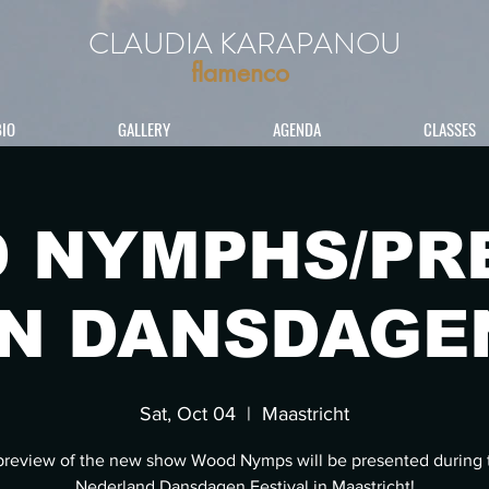
CLAUDIA KARAPANOU
flamenco
BIO
GALLERY
AGENDA
CLASSES
 NYMPHS/PR
IN DANSDAGE
Sat, Oct 04
  |  
Maastricht
preview of the new show Wood Nymps will be presented during 
Nederland Dansdagen Festival in Maastricht!